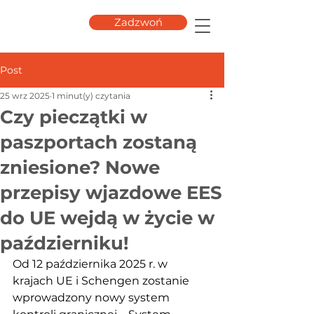
Zadzwoń
Post
25 wrz 2025
1 minut(y) czytania
Czy pieczątki w
paszportach zostaną
zniesione? Nowe
przepisy wjazdowe EES
do UE wejdą w życie w
październiku!
Od 12 października 2025 r. w 
krajach UE i Schengen zostanie 
wprowadzony nowy system 