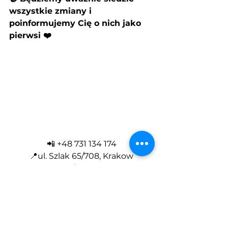
wszystkie zmiany i 
poinformujemy Cię o nich jako 
pierwsi ❤️
📲 +48 731 134 174
📍ul. Szlak 65/708, Krakow
📍ul. Zurawia 32/34 lok. 428, Warsaw
📩
legaleast.pl@gmail.com
📌
https://
www.legaleast.net