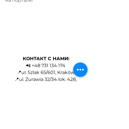
на портале!
КОНТАКТ С НАМИ:
📲 +48 731 134 174 
📍ul. Szlak 65/601, Kraków 
📍ul. Żurawia 32/34 lok. 428, 
Warszawa 
📩 
legaleast.pl@gmail.com
📌
https://www.legaleast.net