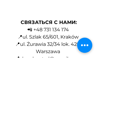
СВЯЗАТЬСЯ С НАМИ:
📲 +48 731 134 174 
📍ul. Szlak 65/601, Kraków 
📍ul. Żurawia 32/34 lok. 428, 
Warszawa 
📩 
legaleast.pl@gmail.com
📌
https://www.legaleast.net
Смотреть все
Недавние посты