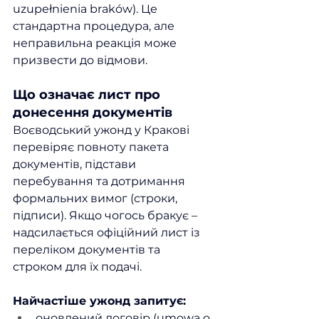
uzupełnienia braków). Це 
стандартна процедура, але 
неправильна реакція може 
призвести до відмови.
Що означає лист про 
донесення документів
Воєводський ужонд у Кракові 
перевіряє повноту пакета 
документів, підстави 
перебування та дотримання 
формальних вимог (строки, 
підписи). Якщо чогось бракує – 
надсилається офіційний лист із 
переліком документів та 
строком для їх подачі.
Найчастіше ужонд запитує:
оновлений договір (umowa o 