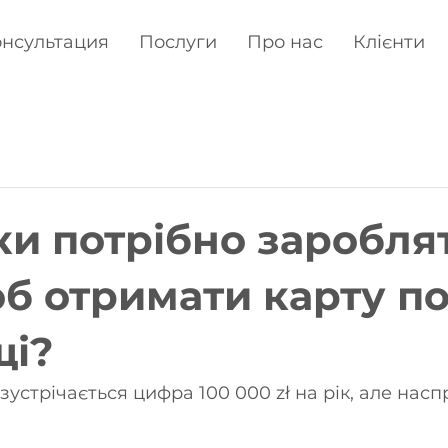
нсультация
Послуги
Про нас
Клієнти
ки потрібно заробля
об отримати карту п
щі?
 зустрічається цифра 100 000 zł на рік, але насп