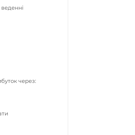
 веденні 
буток через:
ати 