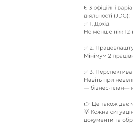
Є 3 офіційні варі
діяльності (JDG):
✅ 1. Дохід
Не менше ніж 12-
✅ 2. Працевлашт
Мінімум 2 праців
✅ 3. Перспектива
Навіть при невел
— бізнес-план— к
👉 Це також дає 
💡 Кожна ситуаці
документи та обр