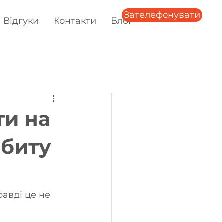
Зателефонувати
Відгуки
Контакти
Блог
ти на
обиту
равді це не 