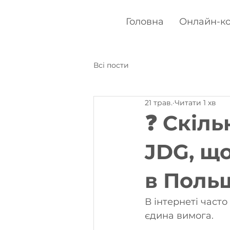
Головна
Онлайн-ко
Всі пости
21 трав.
Читати 1 хв
❓ Скіль
JDG, щ
в Поль
В інтернеті часто
єдина вимога.