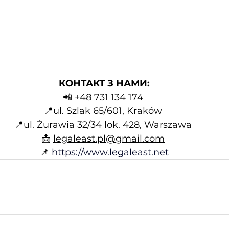
КОНТАКТ З НАМИ:
📲 +48 731 134 174 
📍ul. Szlak 65/601, Kraków 
📍ul. Żurawia 32/34 lok. 428, Warszawa 
📩 
legaleast.pl@gmail.com
📌
https://www.legaleast.net