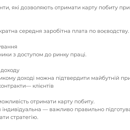
анти, які дозволяють отримати карту побиту при
кратна середня заробітна плата по воєводству.
ування
ники з доступом до ринку праці.
 доходу
икому доході можна підтвердити майбутній при
онтракти— клієнтів
можливість отримати карту побиту.
я індивідуальна — важливо правильно підготув
ати стратегію.