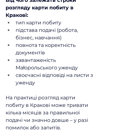
Від чого залежать строки 
розгляду карти побиту в 
Кракові:
тип карти побиту
підстава подачі (робота, 
бізнес, навчання)
повнота та коректність 
документів
завантаженість 
Małopольського уженду
своєчасні відповіді на листи з 
уженду
На практиці розгляд карти 
побиту в Кракові може тривати 
кілька місяців за правильної 
подачі чи значно довше – у разі 
помилок або запитів.