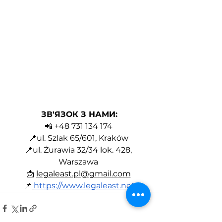
ЗВ'ЯЗОК З НАМИ:
📲 +48 731 134 174 
📍ul. Szlak 65/601, Kraków 
📍ul. Żurawia 32/34 lok. 428, 
Warszawa 
📩 
legaleast.pl@gmail.com
📌
https://www.legaleast.net