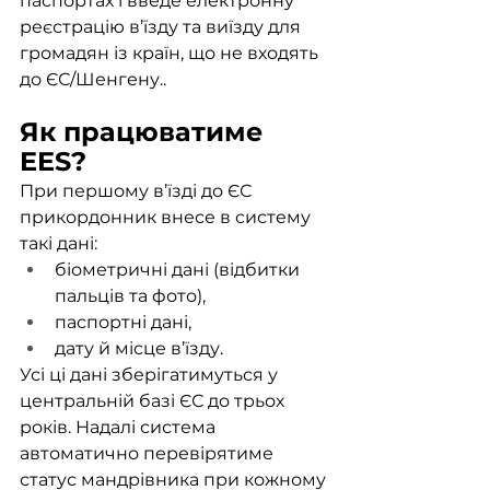
паспортах і введе електронну 
реєстрацію в’їзду та виїзду для 
громадян із країн, що не входять 
до ЄС/Шенгену..
Як працюватиме 
EES?
При першому в’їзді до ЄС 
прикордонник внесе в систему 
такі дані:
біометричні дані (відбитки 
пальців та фото),
паспортні дані,
дату й місце в’їзду.
Усі ці дані зберігатимуться у 
центральній базі ЄС до трьох 
років. Надалі система 
автоматично перевірятиме 
статус мандрівника при кожному 