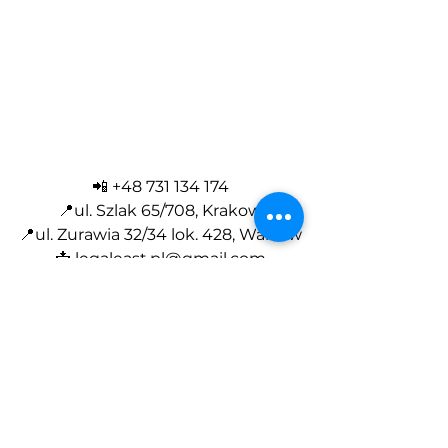
📲 +48 731 134 174
📍ul. Szlak 65/708, Krakow
📍ul. Zurawia 32/34 lok. 428, Warsaw
📩
legaleast.pl@gmail.com
📌
https://
www.legaleast.net