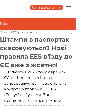
Зателефонувати
Пост
25 вер. 2025 р.
Читати 1 хв
Штампи в паспортах
скасовуються? Нові
правила EES в’їзду до
ЄС вже з жовтня!
З 12 жовтня 2025 року у країнах 
ЄС та Шенгенської зони 
запроваджується нова система 
контролю кордонів — EES 
(Entry/Exit System). Вона 
повністю замінить штампи у 