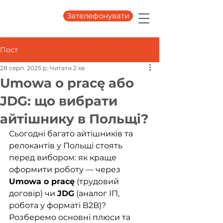
Зателефонувати
Пост
28 серп. 2025 р.
Читати 2 хв
Umowa o pracę або
JDG: що вибрати
айтішнику в Польщі?
Сьогодні багато айтішників та 
релокантів у Польщі стоять 
перед вибором: як краще 
оформити роботу — через
Umowa o pracę
(трудовий 
договір) чи
JDG
(аналог ІП, 
робота у форматі B2B)? 
Розберемо основні плюси та 