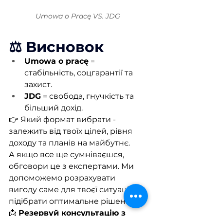
Umowa o Pracę VS. JDG
⚖️ Висновок
Umowa o pracę
= 
стабільність, соцгарантії та 
захист.
JDG
= свобода, гнучкість та 
більший дохід.
👉 Який формат вибрати - 
залежить від твоїх цілей, рівня 
доходу та планів на майбутнє.
А якщо все ще сумніваєшся, 
обговори це з експертами. Ми 
допоможемо розрахувати 
вигоду саме для твоєї ситуації та 
підібрати оптимальне рішення.
📩
Резервуй консультацію з 