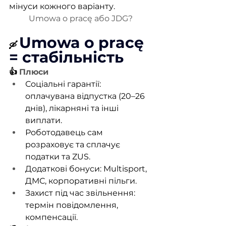
мінуси кожного варіанту.
Umowa o pracę або JDG?
Umowa o pracę 
🛶
= стабільність
👍
Плюси
Соціальні гарантії: 
оплачувана відпустка (20–26 
днів), лікарняні та інші 
виплати.
Роботодавець сам 
розраховує та сплачує 
податки та ZUS.
Додаткові бонуси: Multisport, 
ДМС, корпоративні пільги.
Захист під час звільнення: 
термін повідомлення, 
компенсації.