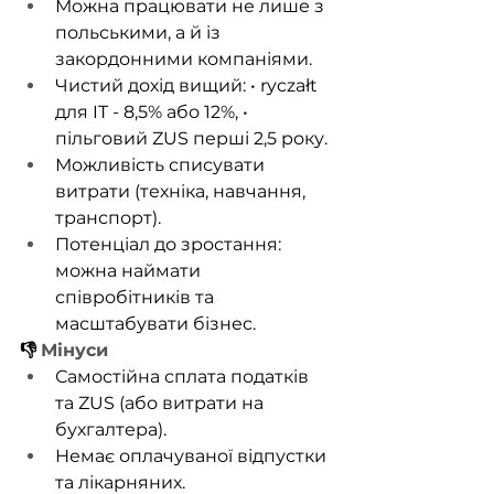
Можна працювати не лише з 
польськими, а й із 
закордонними компаніями.
Чистий дохід вищий: • ryczałt 
для IT - 8,5% або 12%, • 
пільговий ZUS перші 2,5 року.
Можливість списувати 
витрати (техніка, навчання, 
транспорт).
Потенціал до зростання: 
можна наймати 
співробітників та 
масштабувати бізнес.
👎
Мінуси
Самостійна сплата податків 
та ZUS (або витрати на 
бухгалтера).
Немає оплачуваної відпустки 
та лікарняних.