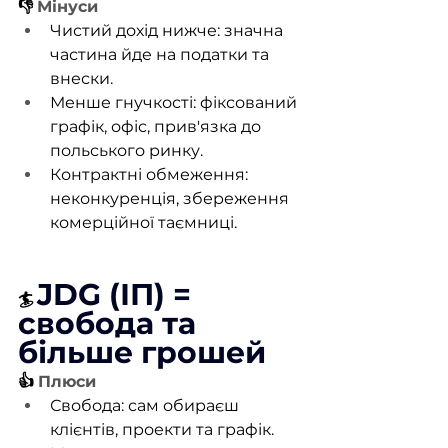
👎
Мінуси
Чистий дохід нижче: значна 
частина йде на податки та 
внески.
Менше гнучкості: фіксований 
графік, офіс, прив'язка до 
польського ринку.
Контрактні обмеження: 
неконкуренція, збереження 
комерційної таємниці.
JDG (ІП) = 
🏄
свобода та 
більше грошей
👍
Плюси
Свобода: сам обираєш 
клієнтів, проекти та графік.