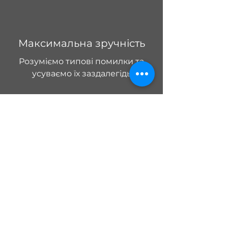
Максимальна зручність
Розуміємо типові помилки та
усуваємо їх заздалегідь
ЦІНИ
Тарифи і розрахунки
КОНТАКТИ
Наші офіси: