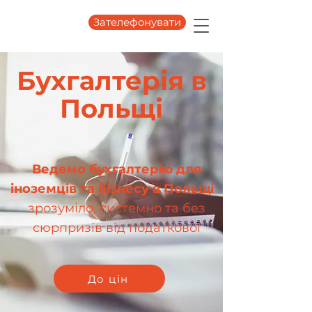
Зателефонувати
Бухгалтерія в
Польщі
Ведемо бухгалтерію для
До цін
іноземців та бізнесу в Польщі
-
зрозуміло, системно та без
сюрпризів від податкової
До цін