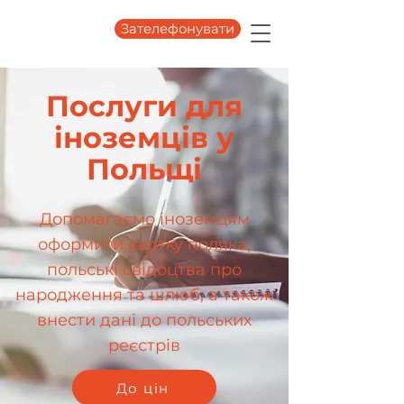
Зателефонувати
Послуги для
іноземців у
Польщі
Допомагаємо іноземцям
оформити картку поляка,
польські свідоцтва про
народження та шлюб, а також
внести дані до польських
реєстрів
До цін