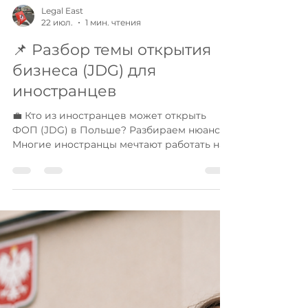
Legal East
22 июл.
1 мин. чтения
📌 Разбор темы открытия
бизнеса (JDG) для
иностранцев
💼 Кто из иностранцев может открыть
ФОП (JDG) в Польше? Разбираем нюансы
Многие иностранцы мечтают работать на
себя, запустить стартап или оказывать
фриланс-услуги, но уверены, что
регистрация Jednoosobowa Działalность
Gospodarcza (JDG) доступна только