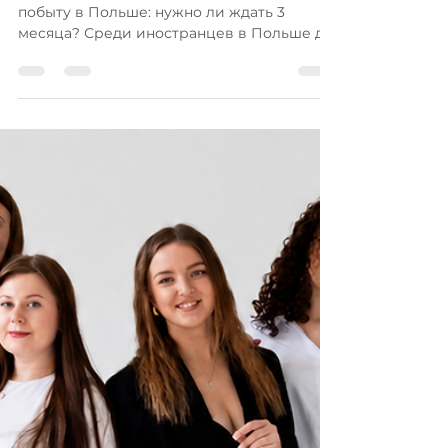
📌Разбор мифа о сроках
подачи на карту побыту
💡 Разрушаем главный миф о карте
побыту в Польше: нужно ли ждать 3
месяца? Среди иностранцев в Польше до
сих пор живёт популярное заблуждение:
❌ «После въезда в страну или смены
работы нужно обязательно выждать 3
месяца, прежде чем подавать документы
на карту побыту». Из-за этого мифа сотни
людей теряют драгоценное время,
рискуют остаться с просроченными
визами или переносят легализацию на
неопределённый срок. 🔍 Как всё
устроено на самом деле? Согласно
польскому законодатель