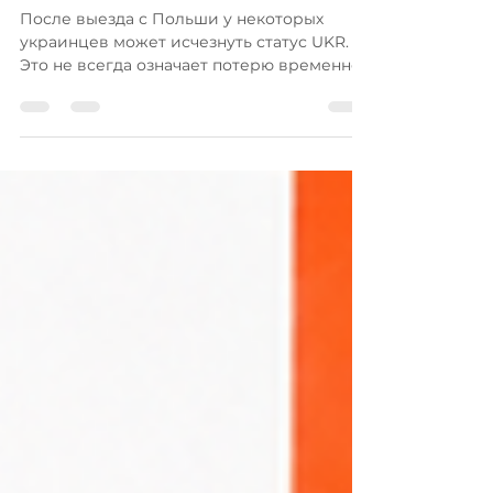
статус PESEL UKR в Польше
После выезда с Польши у некоторых
украинцев может исчезнуть статус UKR.
Это не всегда означает потерю временной
защиты – нередко причина заключается в
некорректно внесенных данных о
пересечении границы в системе Straży
Granicznej. Что можно сделать? ✔️
обратиться в Komenda Główna Straży
Granicznej через e-Doręczenia; ✔️ подать
заявление на исправление данных о
пересечении границы; ✔️ приложить
документы, подтверждающие законный
въезд и пребывание в Польше. Не
откладывайте реш