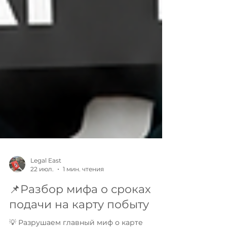
Legal East
22 июл.
1 мин. чтения