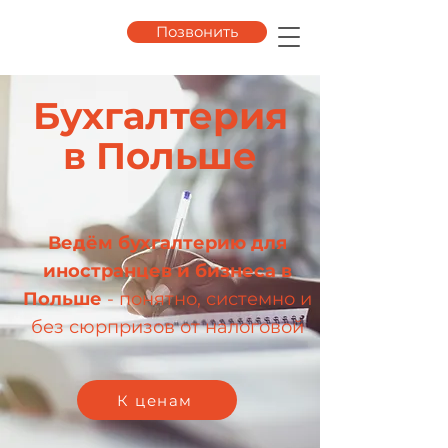
Позвонить
Бухгалтерия
в Польше
Ведём бухгалтерию для
К ценам
иностранцев и бизнеса в
Польше
- понятно, системно и
без сюрпризов от налоговой
К ценам