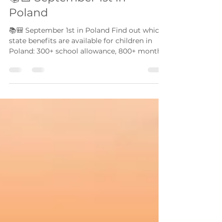
Jana Podoroha
Sep 2, 2025
2 min read
📚🎒 September 1st in
Poland
📚🎒 September 1st in Poland Find out which
state benefits are available for children in
Poland: 300+ school allowance, 800+ monthly
benefit, one-time Becikowe, Kosiniakowe for
parents, and the Aktywny Rodzic program.
Conditions, amounts, and deadlines for
applications for Ukrainians and other
foreigners.