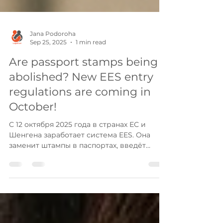
Jana Podoroha
Sep 25, 2025
1 min read
Are passport stamps being
abolished? New EES entry
regulations are coming in
October!
С 12 октября 2025 года в странах ЕС и
Шенгена заработает система EES. Она
заменит штампы в паспортах, введёт
биометрическую регистрацию и будет
автоматически считать 90/180 дней
пребывания.