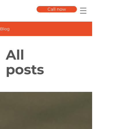
Call now
Blog
All
posts